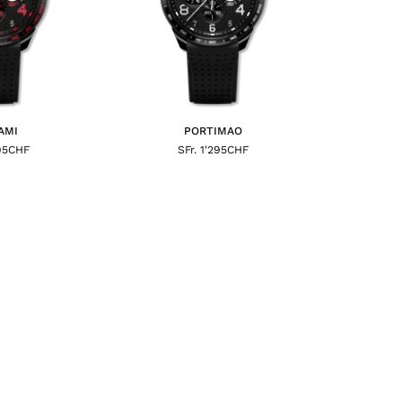
AMI
PORTIMAO
295CHF
SFr. 1'295CHF