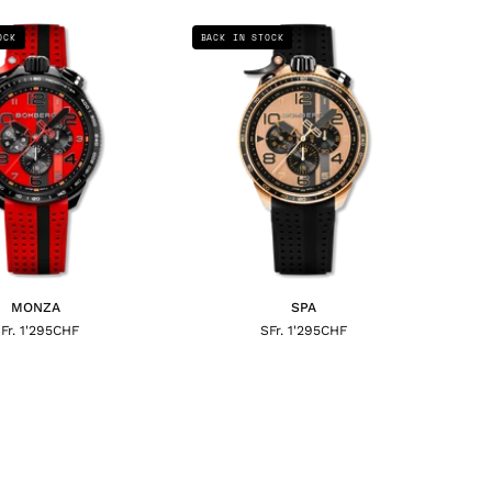
MONZA
SPA
OCK
BACK IN STOCK
MONZA
SPA
Fr. 1'295CHF
SFr. 1'295CHF