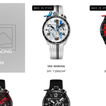
YAS
BACK IN STOCK
BACK IN ST
MARINA
ACING -
ON
YAS MARINA
SFr. 1'295CHF
S
KYALAMI
PORTIMAO